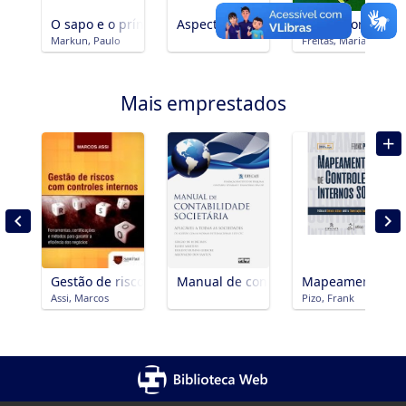
O sapo e o príncipe : personagens, fatos e fábulas do Br
Aspectos atuais de arbitragem
Cultura organiza
Markun, Paulo
Freitas, Maria Ester d
Mais emprestados
Gestão de riscos com controles internos : ferramentas, cer
Manual de contabilidade societária :
Mapeamento de co
Assi, Marcos
Pizo, Frank