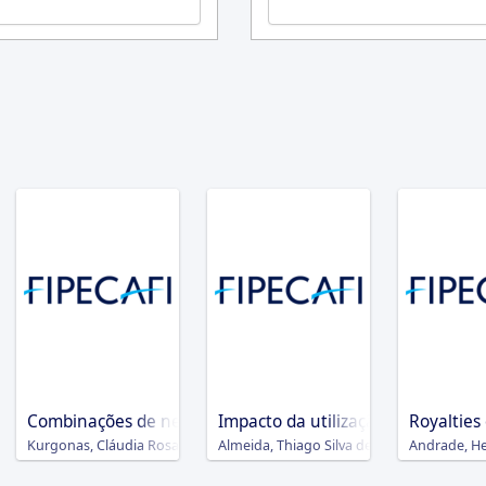
materialidade
o Brasil : impacto econômico dos custos regulatórios nas empr
Combinações de negócios no Brasil : goodwill, aspectos t
Impacto da utilização de medições
Royalties
 de Oliveira Júnior), Mestre, 02/03/2023
 Mestre, 18/08/2025
Kurgonas, Cláudia Rosa
Almeida, Thiago Silva de, Mestre, 27/08/2
Andrade, He